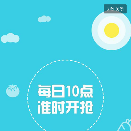
求职招聘


6
秒 关闭
求职招聘
+ 关注
帖子
22
关注
15
招聘信息
求职简历
求职简历
展开筛选


本版块或指定的范围内尚无主题