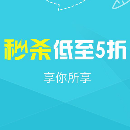







首页
社区
圈子
我的