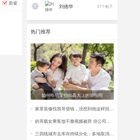
新窗
刘德华
5
37个帖子
热门推荐
如何给萌宝拍出高大上的街拍照
家里装修找我哥借钱，没想到他这样回复我，
的哥载女乘客放不雅视频被辞 但公司称非黄
三四线城市去库存持续分化：多地取消购房补