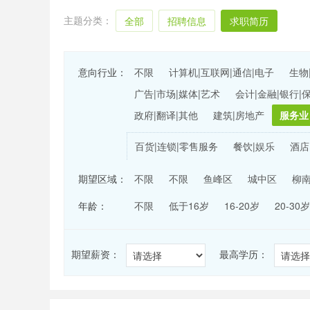
主题分类：
全部
招聘信息
求职简历
意向行业：
不限
计算机|互联网|通信|电子
生物
广告|市场|媒体|艺术
会计|金融|银行|
政府|翻译|其他
建筑|房地产
服务业
百货|连锁|零售服务
餐饮|娱乐
酒店
期望区域：
不限
不限
鱼峰区
城中区
柳
年龄：
不限
低于16岁
16-20岁
20-30岁
期望薪资：
最高学历：