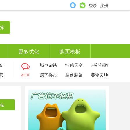
登录
注册
索
更多优化
购买模板
友
城事杂谈
情感天空
户外旅游
家
社区
房产楼市
装修装饰
美食天地
发帖