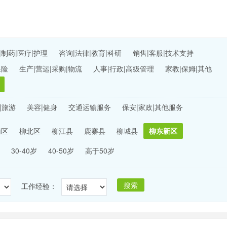
|制药|医疗|护理
咨询|法律|教育|科研
销售|客服|技术支持
保险
生产|营运|采购|物流
人事|行政|高级管理
家教|保姆|其他
|旅游
美容|健身
交通运输服务
保安|家政|其他服务
南区
柳北区
柳江县
鹿寨县
柳城县
柳东新区
30-40岁
40-50岁
高于50岁
搜索
工作经验：