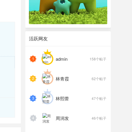
活跃网友
admin
1
158个帖子
林青霞
2
62个帖子
林熙蕾
3
47个帖子
周润发
4
46个帖子