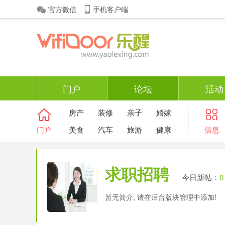
官方微信
手机客户端
门户
论坛
活动
房产
装修
亲子
婚嫁
门户
美食
汽车
旅游
健康
信息
求职招聘
今日新帖：
0
暂无简介, 请在后台版块管理中添加!