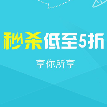







首页
社区
圈子
我的