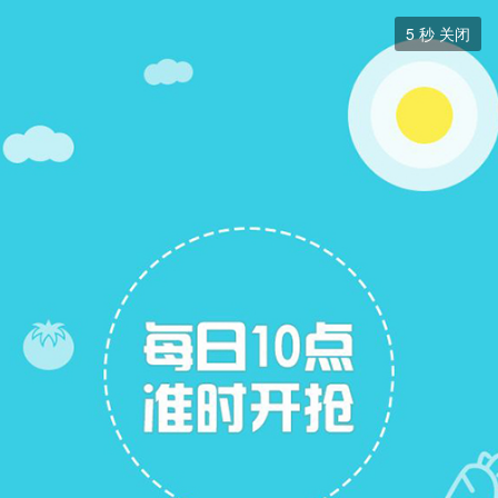
跳蚤市场


5
秒 关闭
跳蚤市场
+ 关注
帖子
7
关注
7
跳蚤市场
跳蚤市场
展开筛选


本版块或指定的范围内尚无主题