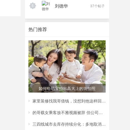
刘德华
5
37个帖子
热门推荐
如何给萌宝拍出高大上的街拍照
家里装修找我哥借钱，没想到他这样回复我，
的哥载女乘客放不雅视频被辞 但公司称非黄
三四线城市去库存持续分化：多地取消购房补