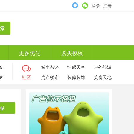
登录
注册
索
更多优化
购买模板
友
城事杂谈
情感天空
户外旅游
家
社区
房产楼市
装修装饰
美食天地
发帖