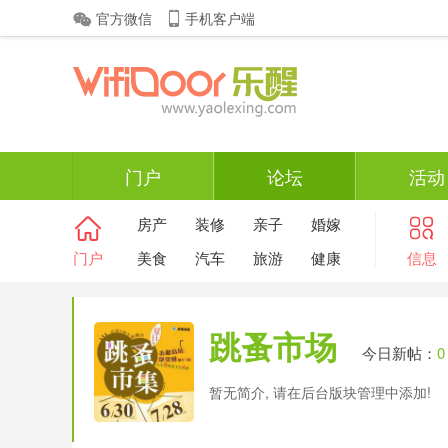
官方微信
手机客户端
门户
论坛
活动
房产
装修
亲子
婚嫁
门户
美食
汽车
旅游
健康
信息
跳蚤市场
今日新帖：
0
暂无简介, 请在后台版块管理中添加!