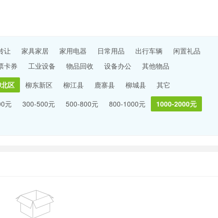
转让
家具家居
家用电器
日常用品
出行车辆
闲置礼品
票卡券
工业设备
物品回收
设备办公
其他物品
柳北区
柳东新区
柳江县
鹿寨县
柳城县
其它
00元
300-500元
500-800元
800-1000元
1000-2000元