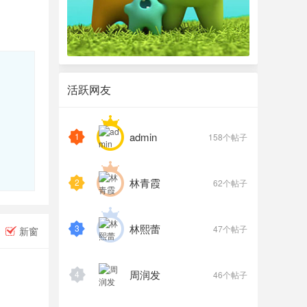
活跃网友
admin
1
158个帖子
林青霞
2
62个帖子
林熙蕾
3
47个帖子
新窗
周润发
4
46个帖子