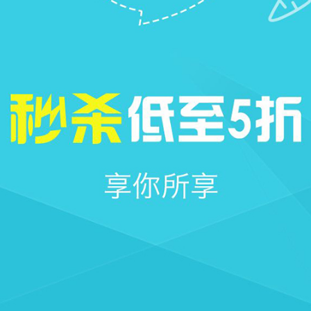







首页
社区
圈子
我的