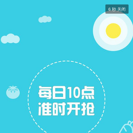
跳蚤市场


6
秒 关闭
跳蚤市场
+ 关注
帖子
7
关注
7
跳蚤市场
跳蚤市场
展开筛选


本版块或指定的范围内尚无主题