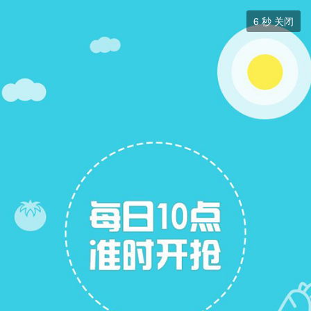
跳蚤市场


6
秒 关闭
跳蚤市场
+ 关注
帖子
7
关注
7
跳蚤市场
跳蚤市场
展开筛选


本版块或指定的范围内尚无主题