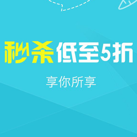







首页
社区
圈子
我的