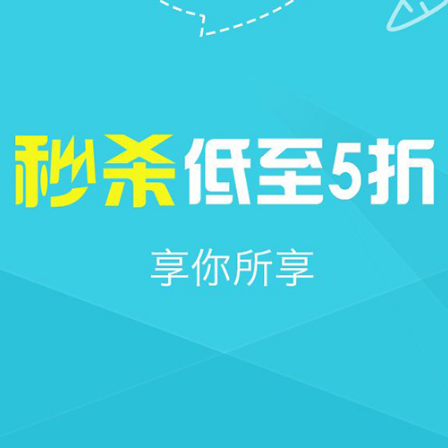







首页
社区
圈子
我的