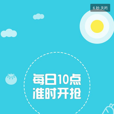
跳蚤市场


6
秒 关闭
跳蚤市场
+ 关注
帖子
7
关注
7
跳蚤市场
跳蚤市场
展开筛选


本版块或指定的范围内尚无主题