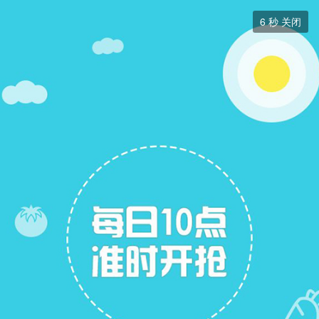
交友征婚


6
秒 关闭
交友征婚
+ 关注
帖子
7
关注
8
找男朋友
找女朋友
找女朋友
展开筛选

妞妞
29岁
|
未婚
|
162CM
|
本科
琳琳
25岁
|
未婚
|
170CM
|
本科