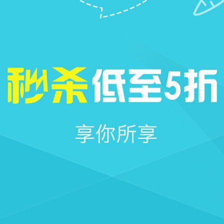







首页
社区
圈子
我的