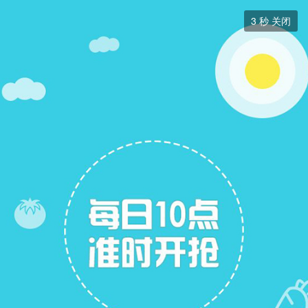
周边游


3
秒 关闭
周边游
+ 关注
帖子
8
关注
3
周边游
周边游
展开筛选


本版块或指定的范围内尚无主题