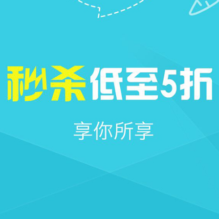







首页
社区
圈子
我的