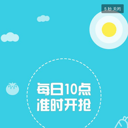
周边游


5
秒 关闭
周边游
+ 关注
帖子
8
关注
3
周边游
周边游
展开筛选

杭州立维户外运动策划有限公司
杭州西溪湿地266号
真人CS
烧烤
拓展