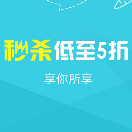







首页
社区
圈子
我的