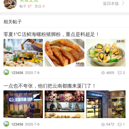
返回本版

帖子
37
关注
0
相关帖子
零夏1℃活鲜海螺粉猪脚粉，重点是料超足！
123456
2020-7-9
4605
2


一点也不夸张，他们把云南都搬来厦门了！
123456
2020-7-9
5472
1

