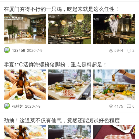
在厦门夯得不行的一只鸡，吃起来就是这么任性！
123456
2020-7-9
5944
2


零夏1℃活鲜海螺粉猪脚粉，重点是料超足！
张柏芝
2020-7-9
4175
0


劲抽！这道菜不仅有仙气，竟然还能测试好色程度