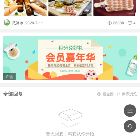
范冰冰
2020-7-11
26888
4


广告
全部回复
看全部
倒序浏览





暂无回复，精彩从你开始