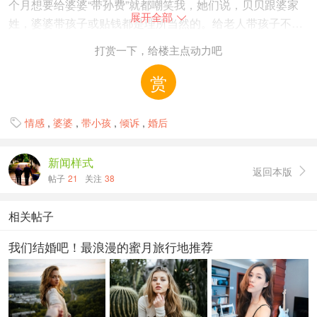
个月想要给婆婆“带孙费”就都嘲笑我，她们说，贝贝跟婆家
展开全部

姓，婆婆带孩子或贴钱都是理所当然的。给老人带孩子不就
是图轻松省钱么？难道这件事我做错了吗？
打赏一下，给楼主点动力吧
赏
情感
,
婆婆
,
带小孩
,
倾诉
,
婚后

新闻样式
返回本版

帖子
21
关注
38
相关帖子
我们结婚吧！最浪漫的蜜月旅行地推荐