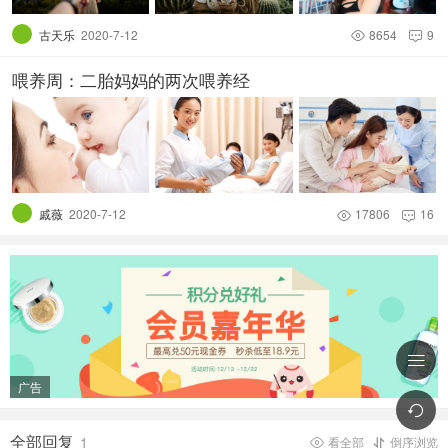
古天乐
2020-7-12
8654
9


喂养周：二胎妈妈的两次喂养经
戚薇
2020-7-12
17806
16



广告

全部回复
1
看全部
倒序浏览

