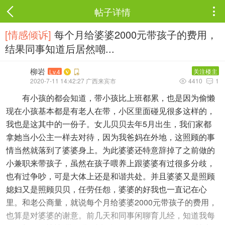
帖子详情

[情感倾诉]
每个月给婆婆2000元带孩子的费用，
结果同事知道后居然嘲...
柳岩
关注楼主
Lv.4
2020-7-11 14:42:27 广西来宾市
4410
1


有小孩的都会知道，带小孩比上班都累，也是因为偷懒
现在小孩基本都是有老人在带，小区里面碰见很多这样的，
我也是这其中的一份子。女儿贝贝去年5月出生，我们家都
拿她当小公主一样去对待，因为我爸妈在外地，这照顾的事
情当然就落到了婆婆身上。为此婆婆还特意辞掉了之前做的
小兼职来带孩子，虽然在孩子喂养上跟婆婆有过很多分歧，
也有过争吵，可是大体上还是和谐共处。并且婆婆又是照顾
媳妇又是照顾贝贝，任劳任怨，婆婆的好我也一直记在心
里。和老公商量，就说每个月给婆婆2000元带孩子的费用，
也算是对婆婆的谢意。前几天和同事闲聊育儿经，知道我每