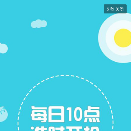
朋友圈式


5
秒 关闭
朋友圈式
+ 关注
帖子
3
关注
3
全部
最新
热门
热帖
精华
巴厘岛潜水之旅，有些思念那些山、那些水、那些人
置顶
小小生
Lv.8
+ 关注
发布于 2025-7-27
收到了吗我在
收到了吗我在等你的信息呢我在等着你的信息啊我 收到了吗
我在等