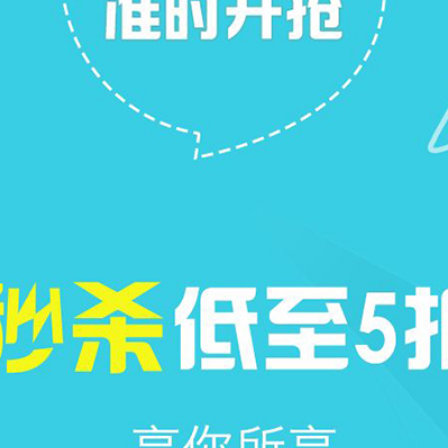
771
0
1



0赞

天峯
Lv.6
+ 关注
发布于 2024-7-4
嘤嘤嘤
有雨衣
2310
0
0


