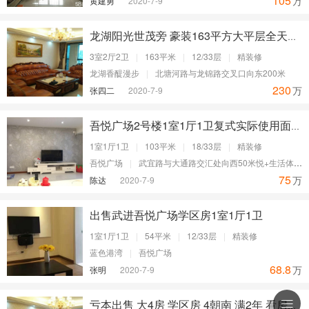
105
万
黄建勇
2020-7-9
龙湖阳光世茂旁 豪装163平方大平层全天采光
3室2厅2卫
|
163平米
|
12/33层
|
精装修
龙湖香醍漫步
|
北塘河路与龙锦路交叉口向东200米
230
万
张四二
2020-7-9
吾悦广场2号楼1室1厅1卫复式实际使用面积103平
1室1厅1卫
|
103平米
|
18/33层
|
精装修
吾悦广场
|
武宜路与大通路交汇处向西50米悦+生活体验馆
75
万
陈达
2020-7-9
出售武进吾悦广场学区房1室1厅1卫
1室1厅1卫
|
54平米
|
12/33层
|
精装修
蓝色港湾
|
吾悦广场
68.8
万
张明
2020-7-9

亏本出售 大4房 学区房 4朝南 满2年 看房方便