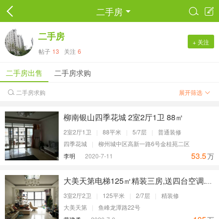
二手房


二手房
+ 关注
帖子
13
关注
6
二手房出售
二手房求购
二手房求购
展开筛选

柳南银山四季花城 2室2厅1卫 88㎡
2室2厅1卫
|
88平米
|
5/7层
|
普通装修
四季花城
|
柳州城中区高新一路6号金桂苑二区
53.5
万
李明
2020-7-11
大美天第电梯125㎡精装三房,送四台空调.双阳台
3室2厅2卫
|
125平米
|
2/7层
|
精装修
大美天第
|
鱼峰龙潭路22号