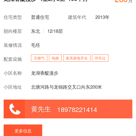
万
住宅类型
普通住宅
建筑年代
2013年
朝向楼层
东北
|
12/18层
装修情况
毛坯
天燃气
电梯
家具家电齐全
停车位
配套设施
小区名称
龙湖香醍漫步
小区地址
北塘河路与龙锦路交叉口向东200米
黄先生
18978221414
更多信息