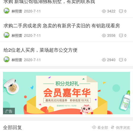
求购 新城公馆临湖独栋别墅，有卖的联系我
林熙蕾
2020-7-11
3422
0


求购二手房或老房 急卖的有新房子卖旧的 有钥匙现看房
林熙蕾
2020-7-11
3556
0


给2位老人买房，菜场超市公交方便
林熙蕾
2020-7-11
2940
0


广告
全部回复
看全部
倒序浏览

