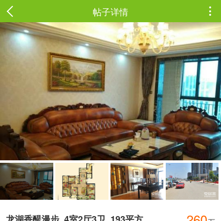
帖子详情

260
龙湖香醍漫步
4室2厅3卫
193平方