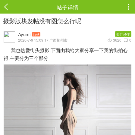
帖子详情

摄影版块发帖没有图怎么行呢
Ayumi
关注楼主
Lv.6
2020-7-9 15:09:17 广西柳州市
3620
0


我也热爱街头摄影,下面由我给大家分享一下我的街拍心
得,主要分为三个部分