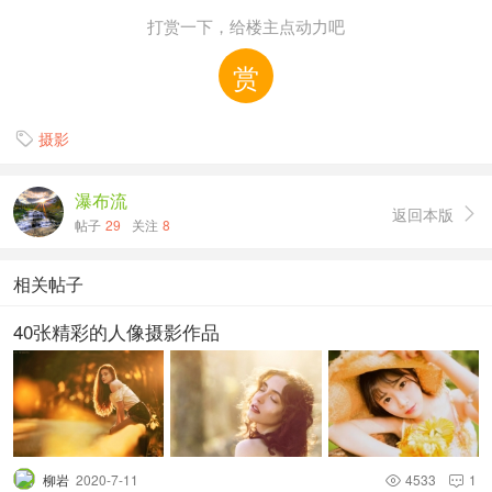
打赏一下，给楼主点动力吧
赏
摄影

瀑布流
返回本版

帖子
29
关注
8
相关帖子
40张精彩的人像摄影作品
柳岩
2020-7-11
4533
1

