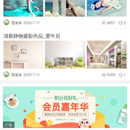
范冰冰
2020-7-11
4857
2


清新静物摄影作品_爱午后
范冰冰
2020-7-11
5458
1


广告