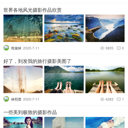
世界各地风光摄影作品欣赏
熊黛林
2020-7-11
3835
0


好了，到发我的旅行摄影美图了
林熙蕾
2020-7-11
4283
1


一些美到极致的摄影作品