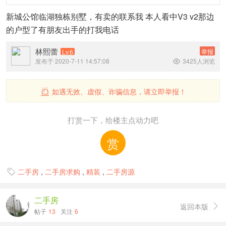
新城公馆临湖独栋别墅，有卖的联系我 本人看中V3 v2那边
的户型了有朋友出手的打我电话
林熙蕾
举报
Lv.6
发布于 2020-7-11 14:57:08
3425人浏览

如遇无效、虚假、诈骗信息，请立即举报！

打赏一下，给楼主点动力吧
赏
二手房
,
二手房求购
,
精装
,
二手房源

二手房
返回本版

帖子
13
关注
6