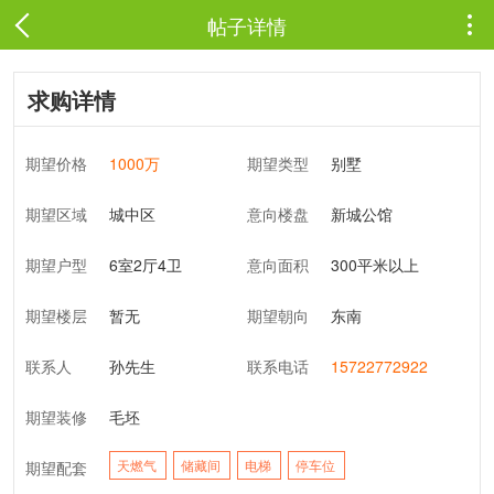
帖子详情

求购详情
期望价格
1000万
期望类型
别墅
期望区域
城中区
意向楼盘
新城公馆
期望户型
6室2厅4卫
意向面积
300平米以上
期望楼层
暂无
期望朝向
东南
联系人
孙先生
联系电话
15722772922
期望装修
毛坯
天燃气
储藏间
电梯
停车位
期望配套