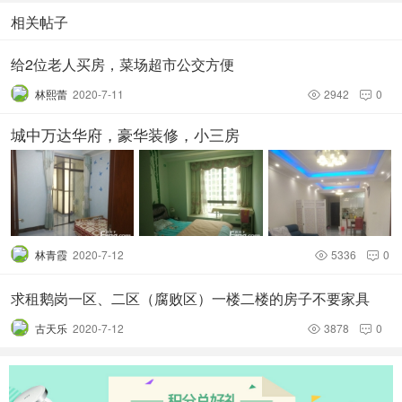
相关帖子
给2位老人买房，菜场超市公交方便
林熙蕾
2020-7-11
2942
0


城中万达华府，豪华装修，小三房
林青霞
2020-7-12
5336
0


求租鹅岗一区、二区（腐败区）一楼二楼的房子不要家具
古天乐
2020-7-12
3878
0

