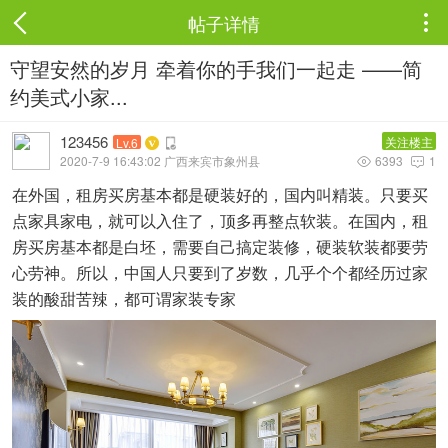
帖子详情

守望安然的岁月 牵着你的手我们一起走 ——简
约美式小家...
123456
关注楼主
Lv.6
2020-7-9 16:43:02 广西来宾市象州县
6393
1


在外国，租房买房基本都是硬装好的，国内叫精装。只要买
点家具家电，就可以入住了，顶多再整点软装。在国内，租
房买房基本都是白坯，需要自己搞定装修，硬装软装都要劳
心劳神。所以，中国人只要到了岁数，几乎个个都经历过家
装的酸甜苦辣，都可谓家装专家