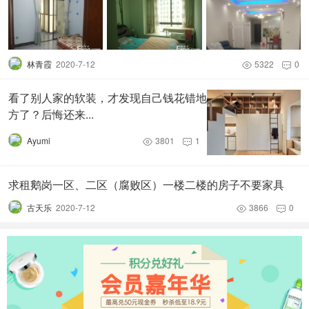
林青霞
2020-7-12
5322
0


看了别人家的软装，才发现自己钱花错地
方了？后悔还来...
Ayumi
3801
1


求租鹅岗一区、二区（腐败区）一楼二楼的房子不要家具
古天乐
2020-7-12
3866
0

