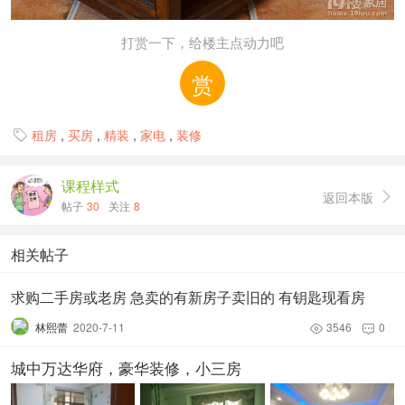
打赏一下，给楼主点动力吧
赏
租房
,
买房
,
精装
,
家电
,
装修

课程样式
返回本版

帖子
30
关注
8
相关帖子
求购二手房或老房 急卖的有新房子卖旧的 有钥匙现看房
林熙蕾
2020-7-11
3546
0


城中万达华府，豪华装修，小三房