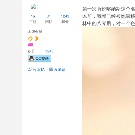
P
第一次听说喀纳斯这个
手
以前，我就已经被她潜移
16
31
1243
主题
回帖
积分
林中的八零后，对一个
机
金牌会员
版
积分
1243
收听TA
发消息