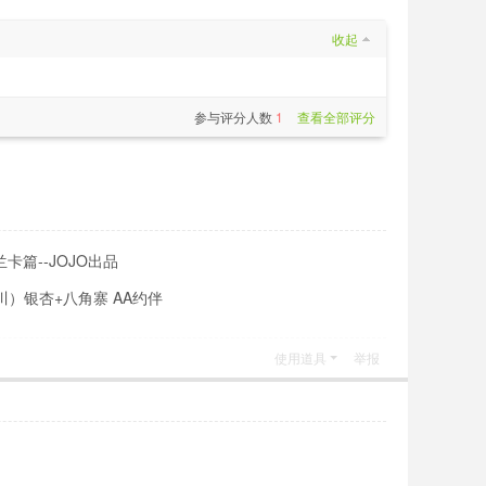
收起
参与评分人数
1
查看全部评分
卡篇--JOJO出品
漠川）银杏+八角寨 AA约伴
使用道具
举报