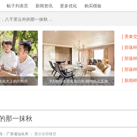
帖子列表页
新闻资讯
更多优化
购买模板
八千里云外的那一抹秋 ...
[ 美食交
[ 部落样
[ 部落样
[ 部落样
[ 新闻样
出高大上的街拍照
9大绝招布置家装沙发 瞬间颜值爆增
的那一抹秋
自：广东省汕头市
|
显示全部楼层