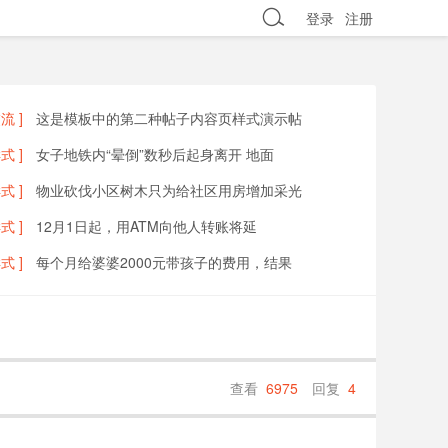
登录
注册
流 ]
这是模板中的第二种帖子内容页样式演示帖
式 ]
女子地铁内“晕倒”数秒后起身离开 地面
式 ]
物业砍伐小区树木只为给社区用房增加采光
式 ]
12月1日起，用ATM向他人转账将延
式 ]
每个月给婆婆2000元带孩子的费用，结果
查看
6975
回复
4