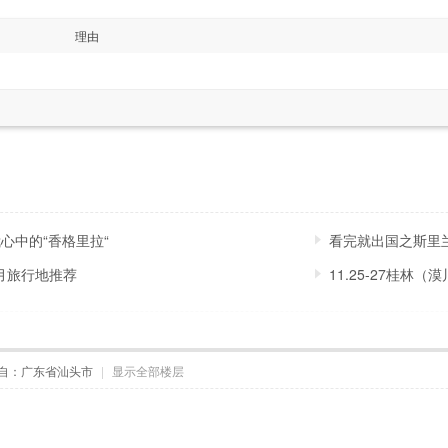
理由
心中的“香格里拉“
看完就出国之斯里兰
月旅行地推荐
11.25-27桂林（
自：广东省汕头市
|
显示全部楼层