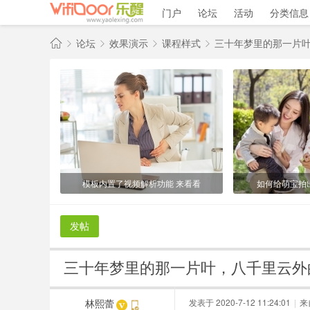
门户
论坛
活动
分类信息
论坛
效果演示
课程样式
三十年梦里的那一片叶，
仁
天
»
›
›
›
际
网
络
-
百
模板内置了视频解析功能 来看看
如何给萌宝拍
变
百
发帖
搭
-
三十年梦里的那一片叶，八千里云外
A
林熙蕾
发表于 2020-7-12 11:24:01
|
来
P