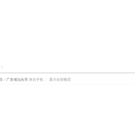
对
0
自：广东省汕头市
来自手机
|
显示全部楼层