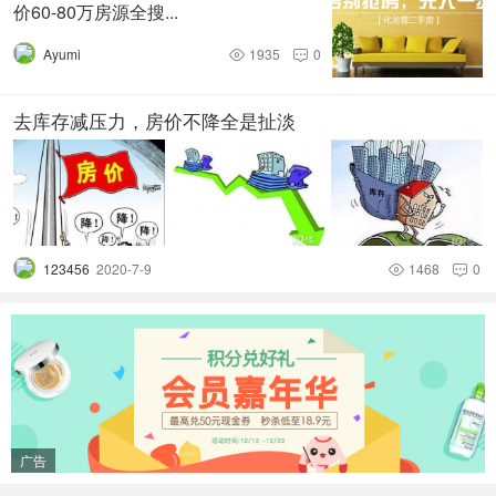
中原地产首席分析师张大伟也向中新网（微信公众号：
价60-80万房源全搜...
cns2012）记者表示，公证为了避免限价下开发商定向销
Ayumi
1935
0
售，有利于保障普通人购房，代理或者中介不准买自己服务


的项目，避免一些暗箱操作。
去库存减压力，房价不降全是扯淡
分析称房源库存不足城市或跟进“公证摇号”
谢逸枫表示，上海公证摇号买房的政策，目的是缓解新房与
可售房源及开盘销售房源供应不平衡。一定程度上可以暂时
性起到控制供需关系矛盾恶化，防止出现疯狂抢房或者深夜
123456
2020-7-9
1468
0


排队买房，或者是房企花钱请人或找托排队买房的火爆假
象。
从政策影响看，张大伟称，上海这一规定是其他调控政策的
补充，直接影响不大、后续应该还有其他调控政策。严跃进
也认为，后续对于上海房地产市场的管控预计还会趋严，尤
其是销售过程中类似一房多卖、一房多价、私下乱收费等做
广告
法的管制。