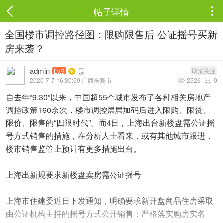
帖子详情

全国楼市调控路径图：限购限售后 公证摇号买新
房来袭？
admin
取消关注
Lv.9
2020-7-7 16:30:50 广西来宾市
2526
0


自去年“9.30”以来，中国超55个城市发布了各种相关房地产
调控政策160余次，楼市调控层层加码后进入限购、限贷、
限价、限售的“四限时代”。而4日，上海出台新楼盘需公证摇
号方式销售的措施，在分析人士看来，或有其他城市跟进，
楼市销售监管上预计有更多措施出台。
上海出新规要求新楼盘卖房需公证摇号
上海市住建委近日下发通知，明确要求新开盘商品住房采取
由公证机构主持的摇号方式公开销售；严格落实购房实名