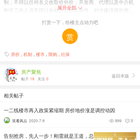
制；不得以任何名义收取价外价；开发商、代理以及中介机
展开全部

构等工作人员不得以各种方式炒卖房号，对涉嫌违规的房
企，一经查实，一律暂停网签，降低直至取消房地产开发企
打赏一下，给楼主点动力吧
业资质。
赏
据中国城市房地产研究院院长谢逸枫介绍，摇号选房、买房
是一项中国房地产市场潜规则，房企采取这样的销售方式，
房价
,
机制
,
楼市
,
限购
,
社保

目的是通过房源销控，制造出房源紧缺、销售火爆的惯用营
销策略的伎俩，达到房价上涨的利润大化目的。
房产聚焦
返回本版

帖子
19
关注
0
易居房地产研究院智库中心研究总监严跃进认为，上海出台
类似政策，很大程度上说明限购下市场相对趋于稳定，但销
相关帖子
售环节还存很多打擦边球做法。过去开发商售楼处采取摇号
等做法，猫腻太多。在当前住宅供应量没有明显上升情况
一二线楼市再入政策紧缩期 房价地价涨是调控动因
下，通过公证方式来摇号，充分体现了公平公正性，较大化
笑看风云
2020-7-9
999
0


保护购房者权益。
告别抢房，先人一步！刚需就是王道，总