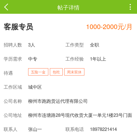
帖子详情

客服专员
1000-2000元/月
招聘人数
3人
工作类型
全职
学历需求
中专
工作经验
1年以上
五险一金
包吃
周末双休
待遇
工作区域
城中区
公司名称
柳州市跑跑货运代理有限公司
公司地址
柳州市连塘路28号现代收货大厦一单元1楼23号门面
联系人
张山一
联系电话
18978221414