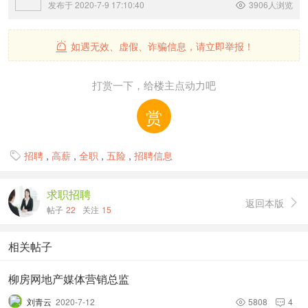
发布于 2020-7-9 17:10:40
3906人浏览

如遇无效、虚假、诈骗信息，请立即举报！

打赏一下，给楼主点动力吧
赏
招聘
,
高薪
,
全职
,
五险
,
招聘信息

求职招聘
返回本版

帖子
22
关注
15
相关帖子
柳房网地产媒体营销总监
刘青云
2020-7-12
5808
4

