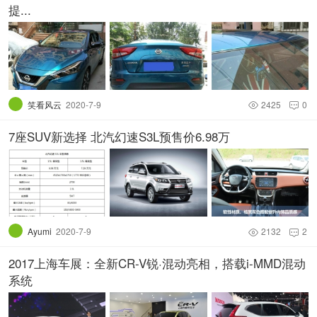
提...
笑看风云
2020-7-9
2425
0


7座SUV新选择 北汽幻速S3L预售价6.98万
Ayumi
2020-7-9
2132
2


2017上海车展：全新CR-V锐·混动亮相，搭载i-MMD混动
系统