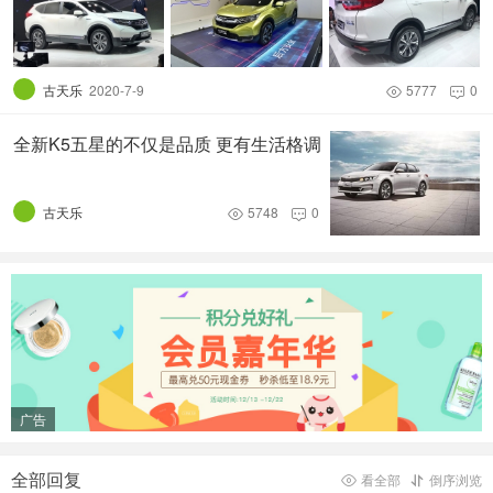
古天乐
2020-7-9
5777
0


全新K5五星的不仅是品质 更有生活格调
古天乐
5748
0


广告
全部回复
看全部
倒序浏览

