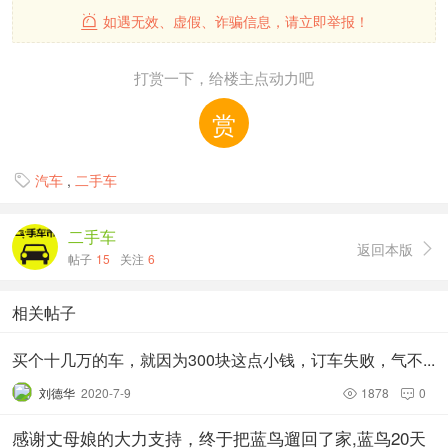
如遇无效、虚假、诈骗信息，请立即举报！

打赏一下，给楼主点动力吧
赏
汽车
,
二手车

二手车
返回本版

帖子
15
关注
6
相关帖子
买个十几万的车，就因为300块这点小钱，订车失败，气不...
刘德华
2020-7-9
1878
0


感谢丈母娘的大力支持，终于把蓝鸟遛回了家,蓝鸟20天