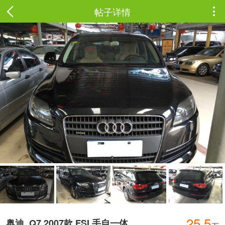
帖子详情

25.5
奥迪
Q7 2007款 FSI 手自一体