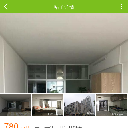
帖子详情

780
元/月
一月一付
押半月租金