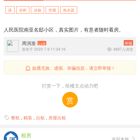
床
衣柜
冰箱
空调
热水器
人民医院南亚名邸小区，真实图片，有意者随时看房。
周润发
举报
Lv.6
发布于 2020-7-9 11:34:16
4897人浏览

如遇无效、虚假、诈骗信息，请立即举报！

打赏一下，给楼主点动力吧
赏
整租
,
精装
,
出租
,
房屋出租

租房
返回本版
