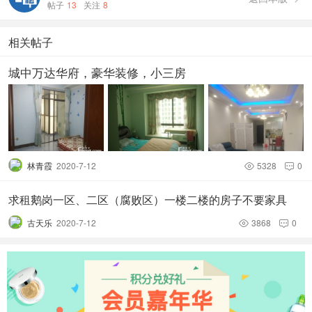
帖子
13
关注
8
相关帖子
城中万达华府，豪华装修，小三房
林青霞
2020-7-12
5328
0


求租鹅岗一区、二区（腐败区）一楼二楼的房子不要家具
古天乐
2020-7-12
3868
0

