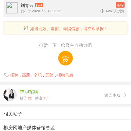
刘青云
举报
Lv.6
发布于 2020-7-9 17:23:53
4267人浏览

如遇无效、虚假、诈骗信息，请立即举报！

打赏一下，给楼主点动力吧
赏
招聘
,
高薪
,
全职
,
五险
,
招聘信息

求职招聘
返回本版

帖子
22
关注
15
相关帖子
柳房网地产媒体营销总监