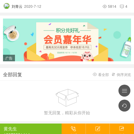
刘青云
2020-7-12
5814
4


广告
全部回复
看全部
倒序浏览





暂无回复，精彩从你开始
黄先生


