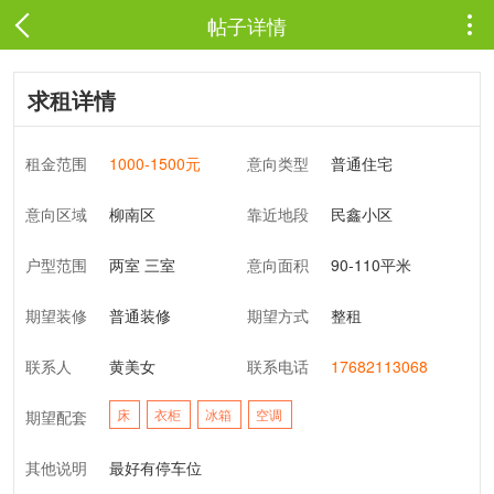
帖子详情

求租详情
租金范围
1000-1500元
意向类型
普通住宅
意向区域
柳南区
靠近地段
民鑫小区
户型范围
两室 三室
意向面积
90-110平米
期望装修
普通装修
期望方式
整租
联系人
黄美女
联系电话
17682113068
床
衣柜
冰箱
空调
期望配套
其他说明
最好有停车位