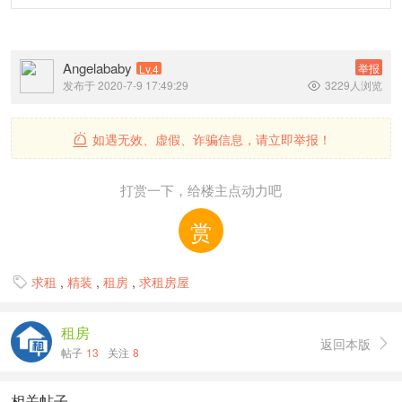
Angelababy
举报
Lv.4
发布于 2020-7-9 17:49:29
3229人浏览

如遇无效、虚假、诈骗信息，请立即举报！

打赏一下，给楼主点动力吧
赏
求租
,
精装
,
租房
,
求租房屋

租房
返回本版

帖子
13
关注
8
相关帖子