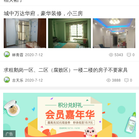
城中万达华府，豪华装修，小三房
林青霞
2020-7-12
5343
0


求租鹅岗一区、二区（腐败区）一楼二楼的房子不要家具
古天乐
2020-7-12
3888
0


广告