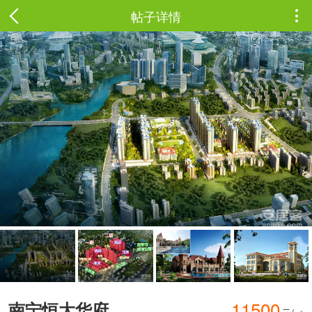
帖子详情

11500
南宁恒大华府