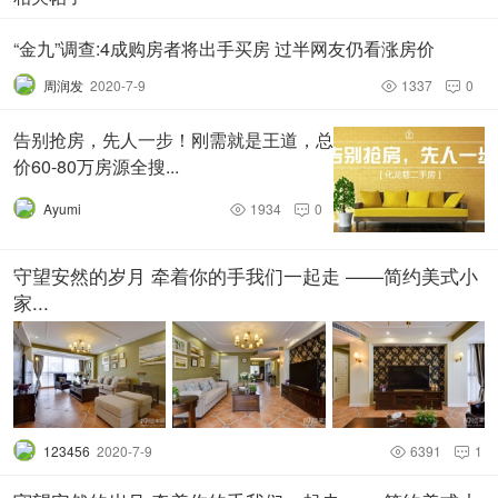
“金九”调查:4成购房者将出手买房 过半网友仍看涨房价
周润发
2020-7-9
1337
0


告别抢房，先人一步！刚需就是王道，总
价60-80万房源全搜...
Ayumi
1934
0


守望安然的岁月 牵着你的手我们一起走 ——简约美式小
家...
123456
2020-7-9
6391
1

