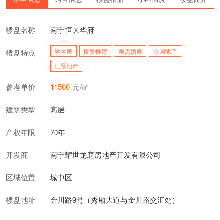
楼盘名称
南宁恒大华府
学区房
投资推荐
刚需婚房
公园地产
楼盘特点
江景地产
参考单价
11500
元/㎡
建筑类型
高层
产权年限
70年
开发商
南宁耀世龙庭房地产开发有限公司
区域位置
城中区
楼盘地址
金川路9号（秀厢大道与金川路交汇处）