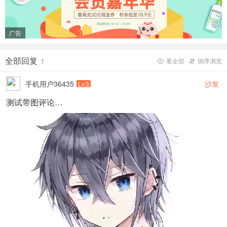
广告
全部回复
1
看全部
倒序浏览


手机用户36435
沙发
Lv.3
测试带图评论…