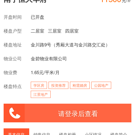
元/㎡
开盘时间
已开盘
楼盘户型
二居室
三居室
四居室
楼盘地址
金川路9号（秀厢大道与金川路交汇处）
物业公司
金碧物业有限公司
物业费
1.65元/平米/月
学区房
投资推荐
刚需婚房
公园地产
楼盘特点
江景地产
请登录后查看
基本信息
销售信息
楼盘相册
小区情况
楼盘简介