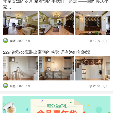
守望安然的岁月 牵着你的手我们一起走 ——简约美式小
家...
戚薇
2020-7-9
4099
0


22㎡微型公寓装出豪宅的感觉 还有浴缸能泡澡
戚薇
2020-7-9
2653
0

